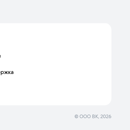
в
ержка
© ООО ВК,
2026