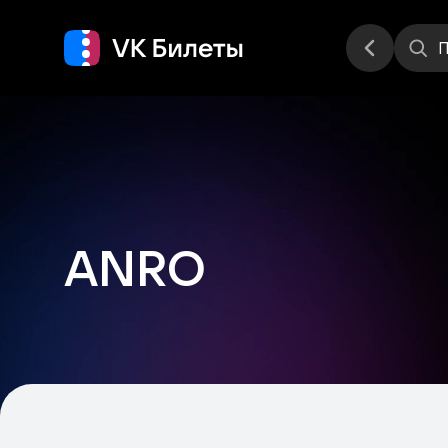
Места
П
ANRO