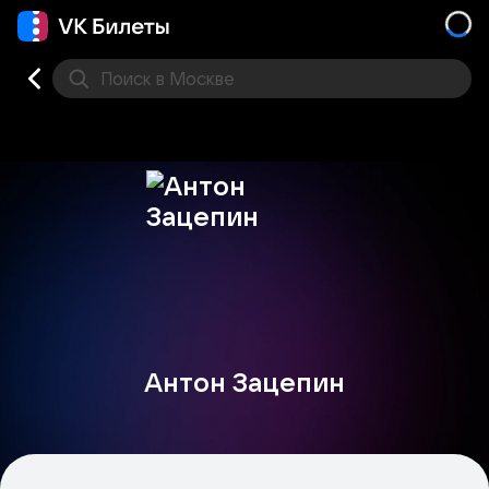
Поиск
в Москве
Места
Антон Зацепин