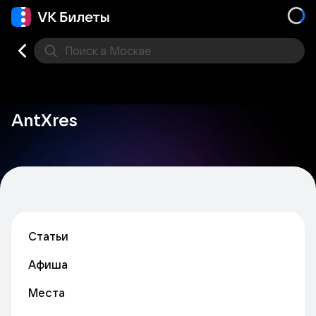
Поиск
в Москве
Места
AntXres
Статьи
Афиша
Места