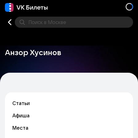
Поиск
в Москве
Места
Анзор Хусинов
Статьи
Афиша
Места