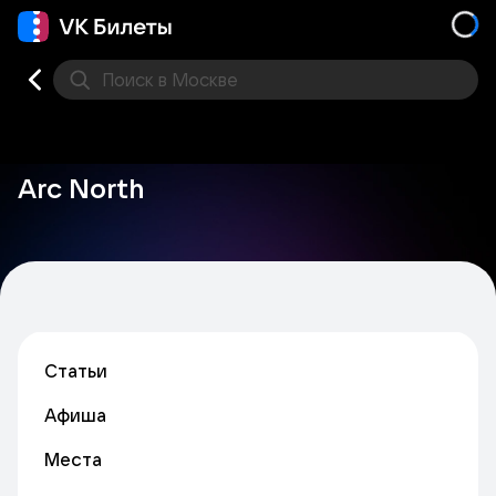
Поиск
в Москве
Места
Arc North
Статьи
Афиша
Места