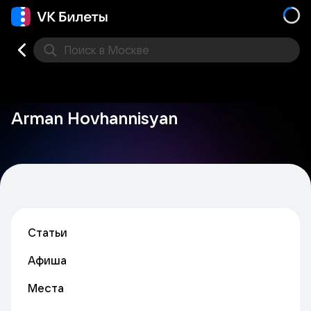
Поиск
в Москве
Места
Arman Hovhannisyan
Статьи
Афиша
Места