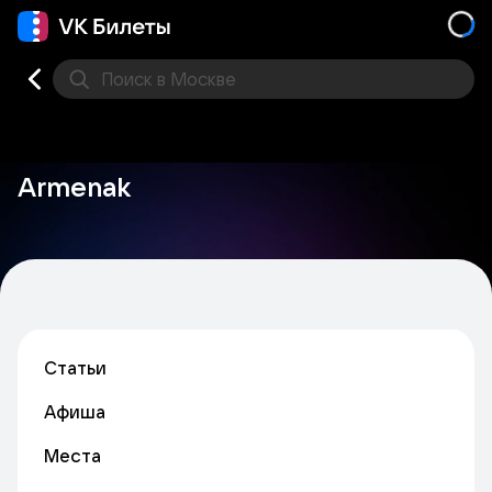
Поиск
в Москве
Места
Armenak
Статьи
Афиша
Места