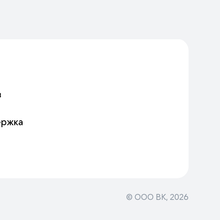
в
ержка
© ООО ВК,
2026