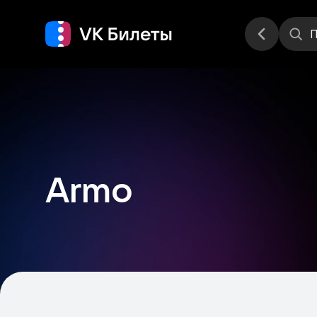
Места
П
Armo