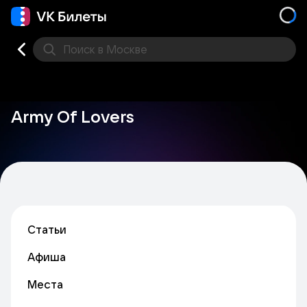
Поиск
в Москве
Места
Army Of Lovers
Статьи
Афиша
Места