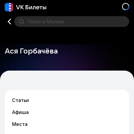
Поиск
в Москве
Места
Ася Горбачёва
Статьи
Афиша
Места