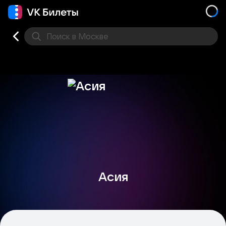
Поиск
в Москве
Места
Асия