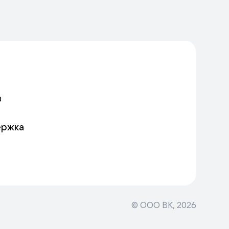
в
ержка
© ООО ВК,
2026