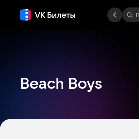
Места
П
Beach Boys