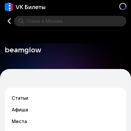
Поиск
в Москве
Места
beamglow
Статьи
Афиша
Места