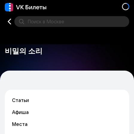
Поиск
в Москве
Места
비밀의 소리
Статьи
Афиша
Места