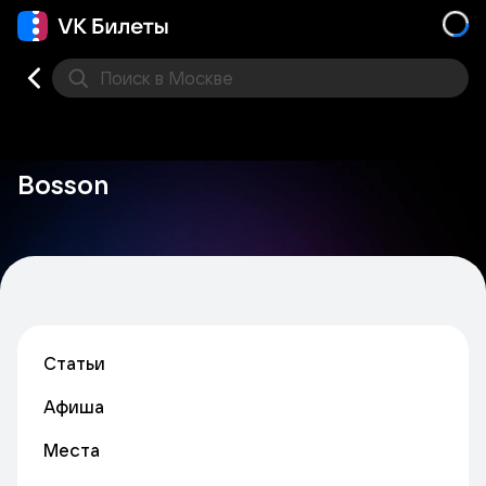
Поиск
в Москве
Места
Bosson
Статьи
Афиша
Места