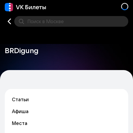
Поиск
в Москве
Места
BRDigung
Статьи
Афиша
Места