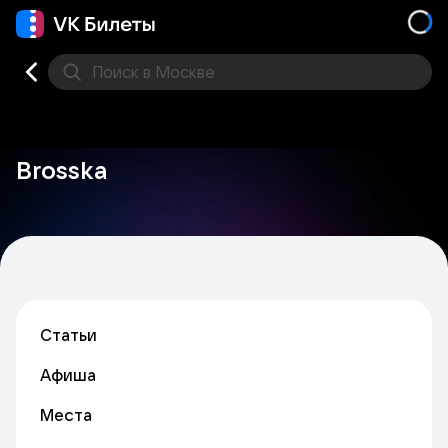
Поиск
в Москве
Места
Brosska
Статьи
Афиша
Места