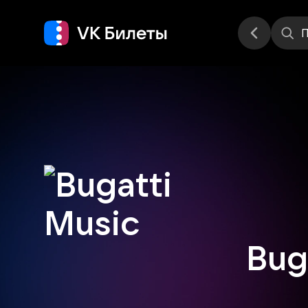
Места
П
Bug