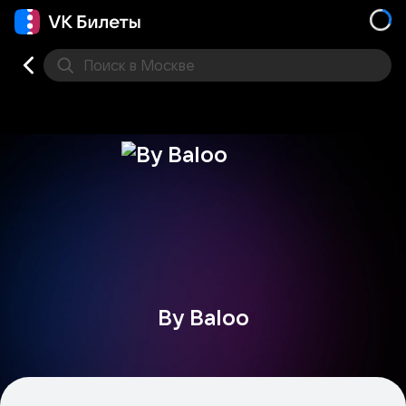
Поиск
в Москве
Места
By Baloo