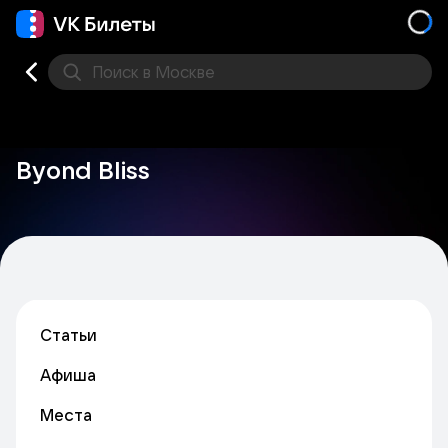
Поиск
в Москве
Места
Byond Bliss
Статьи
Афиша
Места