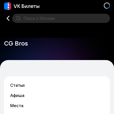
Поиск
в Москве
Места
CG Bros
Статьи
Афиша
Места