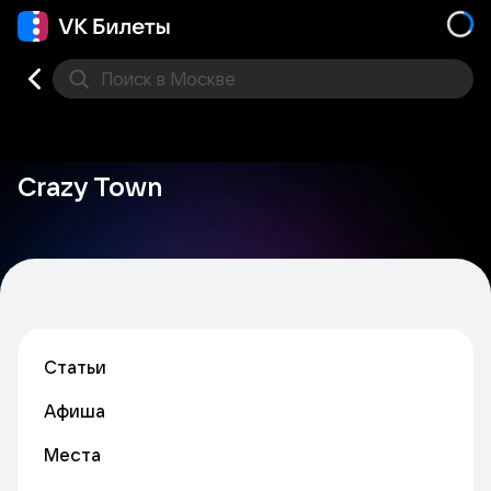
Поиск
в Москве
Места
Crazy Town
Статьи
Афиша
Места