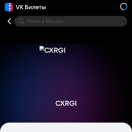
Поиск
в Москве
Места
CXRGI