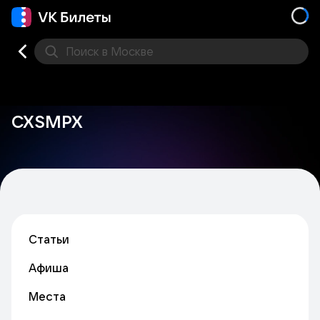
Поиск
в Москве
Места
CXSMPX
Статьи
Афиша
Места