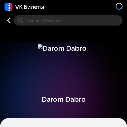
Поиск
в Москве
Места
Darom Dabro