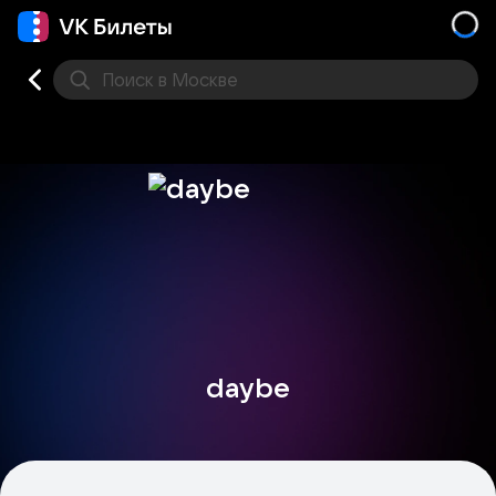
Поиск
в Москве
Места
daybe