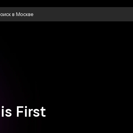
оиск
в Москве
s First