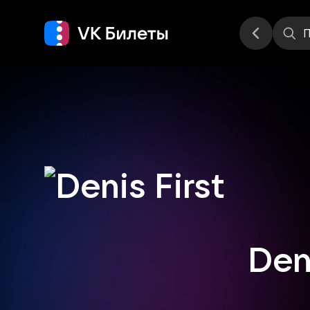
Места
П
Deni