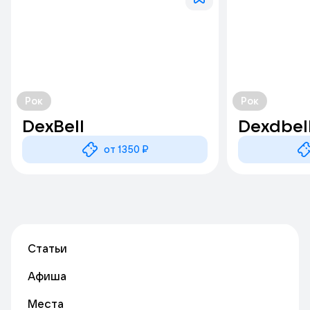
Рок
Рок
DexBell
Dexdbel
от 1350 ₽
Статьи
Афиша
Места