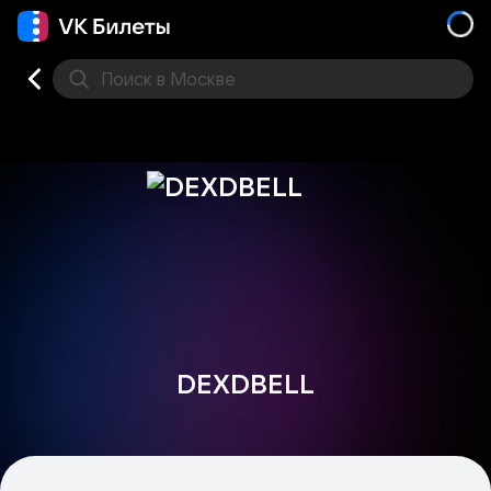
Поиск
в Москве
Места
DEXDBELL