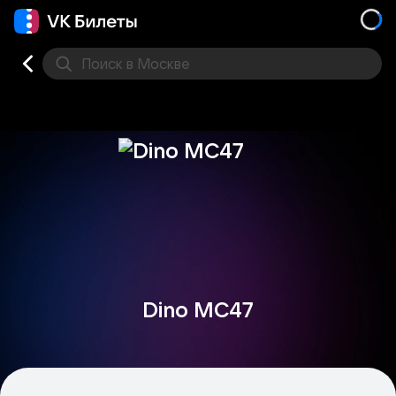
Поиск
в Москве
Места
Dino MC47