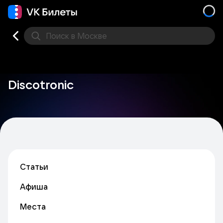
Поиск
в Москве
Места
Discotronic
Статьи
Афиша
Места