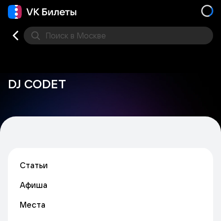
Поиск
в Москве
Места
DJ CODET
Статьи
Афиша
Места