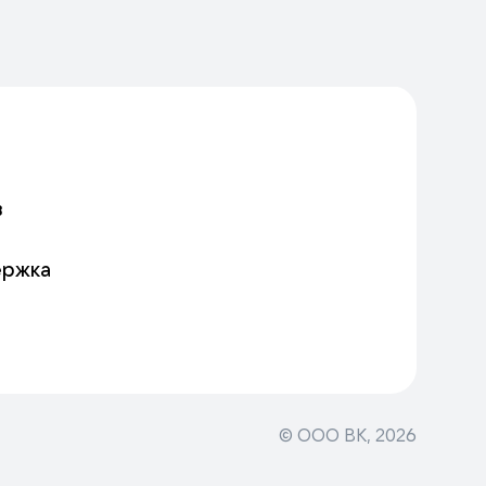
в
ержка
© ООО ВК,
2026