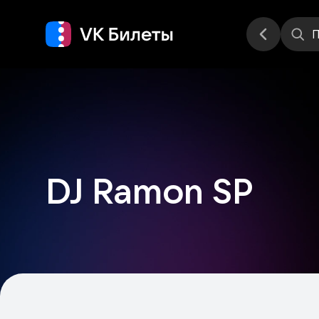
Места
П
DJ Ramon SP