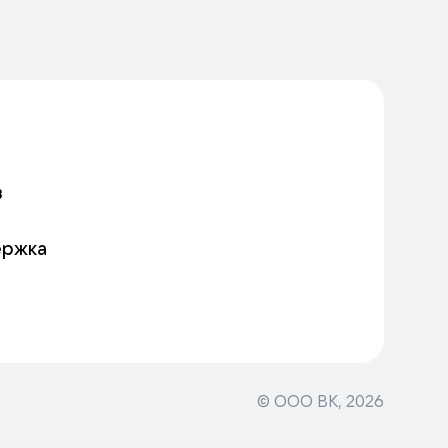
в
ержка
© ООО ВК,
2026