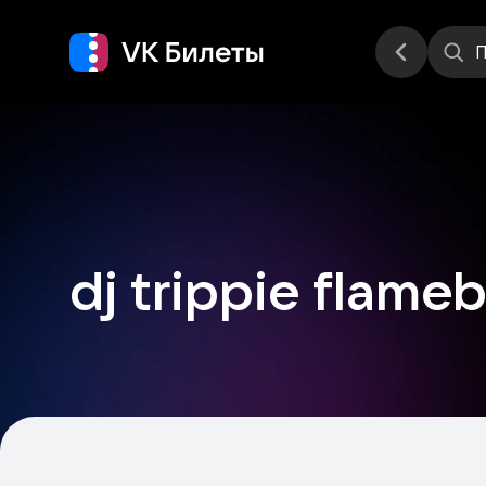
Места
П
dj trippie flame