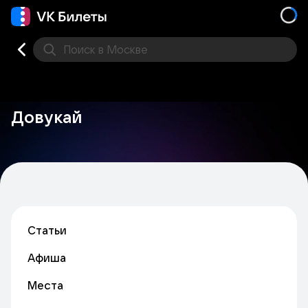
Поиск
в Москве
Места
Довукай
Статьи
Афиша
Места