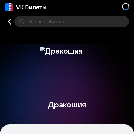
Поиск
в Москве
Места
Дракошия