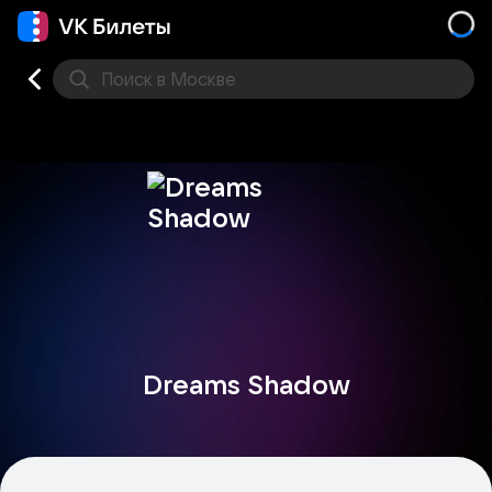
Поиск
в Москве
Места
Dreams Shadow