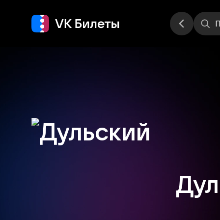
Места
П
Дул