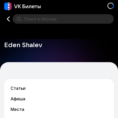
Поиск
в Москве
Места
Eden Shalev
Статьи
Афиша
Места