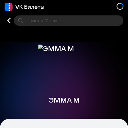
Поиск
в Москве
Места
ЭММА М