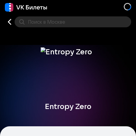
Поиск
в Москве
Места
Entropy Zero