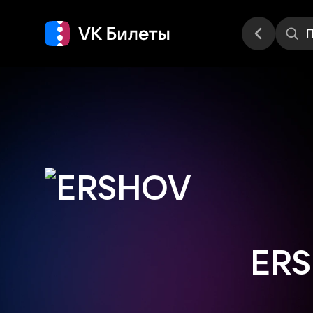
Места
П
ER