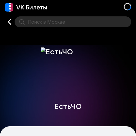
Поиск
в Москве
Места
ЕстьЧО