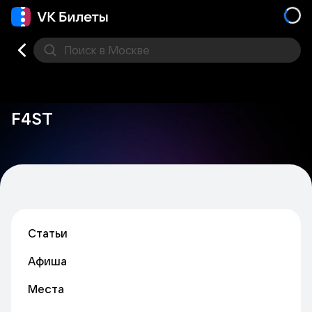
Поиск
в Москве
Места
F4ST
Статьи
Афиша
Места