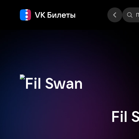
Места
П
Fil