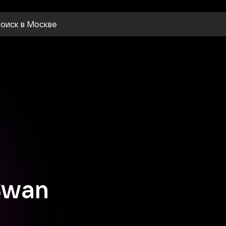
оиск
в Москве
 Swan