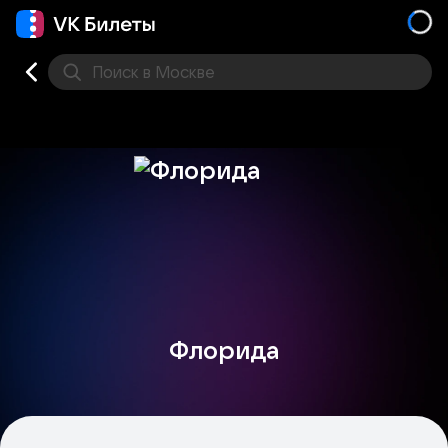
Поиск
в Москве
Места
Флорида