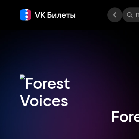
Места
П
For