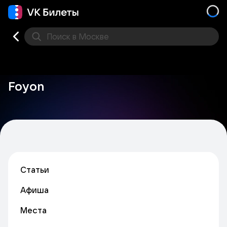
Поиск
в Москве
Места
Foyon
Статьи
Афиша
Места