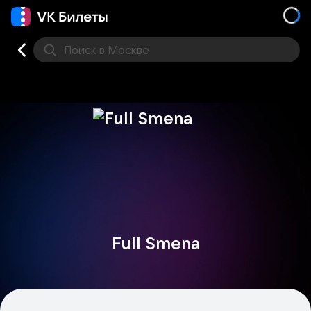
Поиск
в Москве
Места
Full Smena