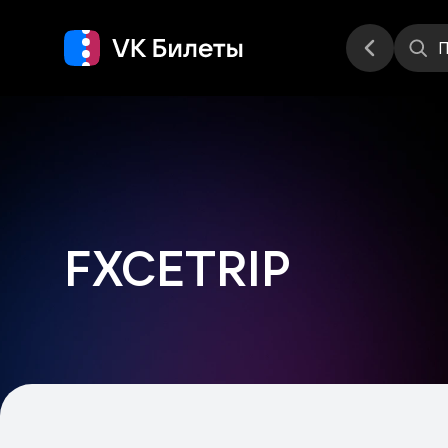
Места
П
FXCETRIP