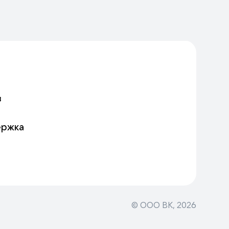
в
ержка
© ООО ВК,
2026