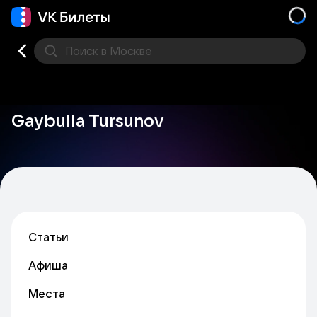
Поиск
в Москве
Места
Gaybulla Tursunov
Статьи
Афиша
Места